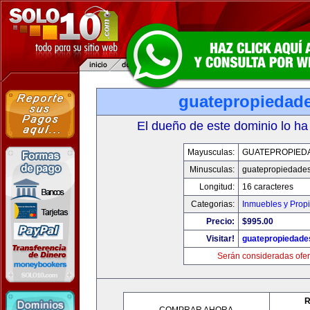
guatepropiedad
El dueño de este dominio lo ha
Mayusculas:
GUATEPROPIED
Minusculas:
guatepropiedade
Longitud:
16 caracteres
Categorias:
Inmuebles y Prop
Precio:
$995.00
Visitar!
guatepropiedade
Serán consideradas ofer
R