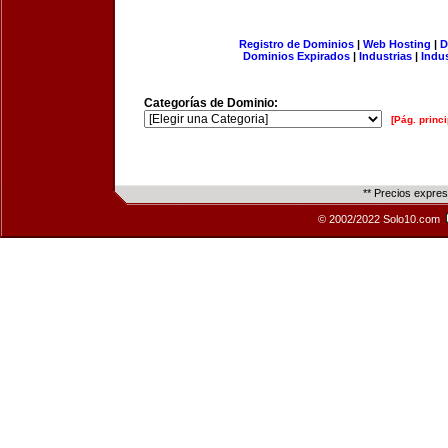
Registro de Dominios
|
Web Hosting
|
D
Dominios Expirados
|
Industrias
|
Indu
Categorías de Dominio:
[Pág. princi
** Precios expre
© 2002/2022 Solo10.com