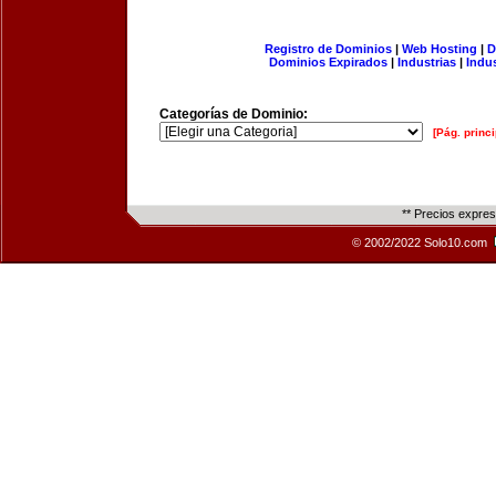
Registro de Dominios
|
Web Hosting
|
D
Dominios Expirados
|
Industrias
|
Indu
Categorías de Dominio:
[Pág. princi
** Precios expre
© 2002/2022 Solo10.com