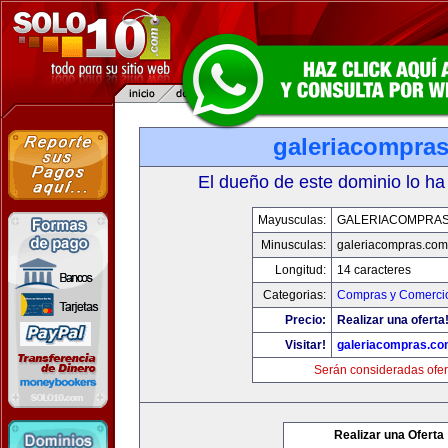
galeriacompra
El dueño de este dominio lo ha
Mayusculas:
GALERIACOMPRA
Minusculas:
galeriacompras.com
Longitud:
14 caracteres
Categorias:
Compras y Comercio
Precio:
Realizar una oferta
Visitar!
galeriacompras.co
Serán consideradas ofer
Realizar una Oferta