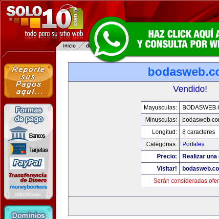
bodasweb.c
Vendido!
Mayusculas:
BODASWEB.
Minusculas:
bodasweb.c
Longitud:
8 caracteres
Categorias:
Portales
Precio:
Realizar una 
Visitar!
bodasweb.c
Serán consideradas ofer