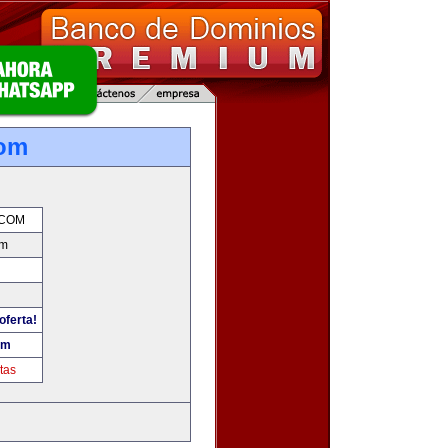
om
COM
om
oferta!
om
tas