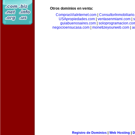
Otros dominios en venta:
ComprasViaInternet.com
|
ConsultorInmobiliari
USApropiedades.com
|
ventasenmiami.com
|
s
guiabuenosaires.com
|
soloprogramacion.co
negocioensucasa.com
|
monetizeyourweb.com
|
a
Registro de Dominios
|
Web Hosting
|
D