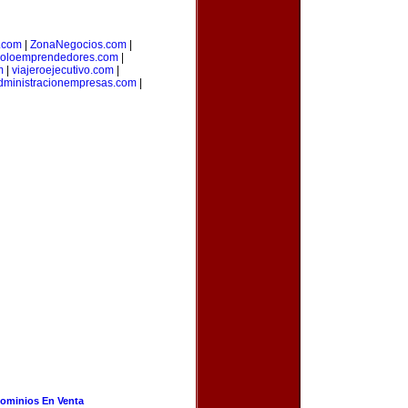
o.com
|
ZonaNegocios.com
|
oloemprendedores.com
|
m
|
viajeroejecutivo.com
|
dministracionempresas.com
|
ominios En Venta