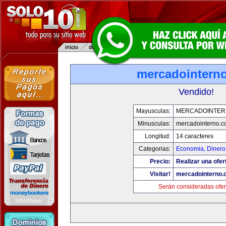
mercadointern
Vendido!
Mayusculas:
MERCADOINTER
Minusculas:
mercadointerno.
Longitud:
14 caracteres
Categorias:
Economia, Dinero
Precio:
Realizar una ofer
Visitar!
mercadointerno.
Serán consideradas ofer