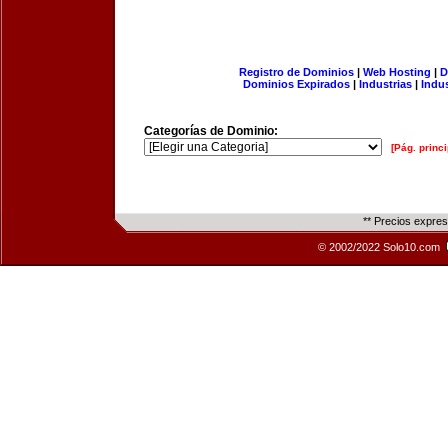
Registro de Dominios
|
Web Hosting
|
D
Dominios Expirados
|
Industrias
|
Indu
Categorías de Dominio:
[Pág. princi
** Precios expre
© 2002/2022 Solo10.com