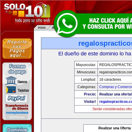
regalospractic
El dueño de este dominio lo ha
Mayusculas:
REGALOSPRACTIC
Minusculas:
regalospracticos.co
Longitud:
16 caracteres
Categorias:
Compras y Comercio
Precio:
Realizar una oferta
Visitar!
regalospracticos.
Serán consideradas ofer
Realizar una Oferta