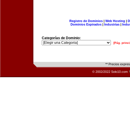
Registro de Dominios
|
Web Hosting
|
D
Dominios Expirados
|
Industrias
|
Indu
Categorías de Dominio:
[Pág. princi
** Precios expre
© 2002/2022 Solo10.com