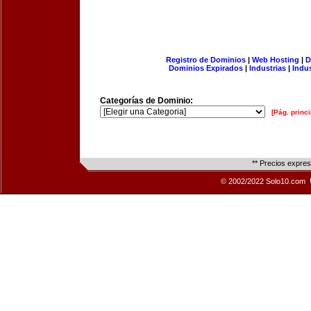
Registro de Dominios
|
Web Hosting
|
D
Dominios Expirados
|
Industrias
|
Indu
Categorías de Dominio:
[Pág. princi
** Precios expre
© 2002/2022 Solo10.com