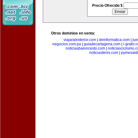
Precio Ofrecido $
Otros dominios en venta:
viajaralexterior.com
|
deinformatica.com
|
ju
negocios.com.pa
|
guiadecartagena.com
|
i-gratis.
noticiasbaloncesto.com
|
noticiasciclismo.
noticiastenis.com
|
pymesald