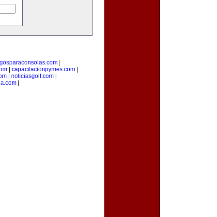
egosparaconsolas.com
|
com
|
capacitacionpymes.com
|
com
|
noticiasgolf.com
|
ia.com
|