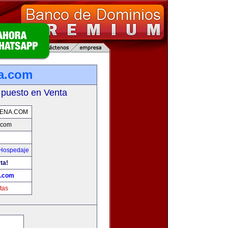
a.com
 puesto en Venta
ENA.COM
.com
 Hospedaje
ta!
a.com
tas