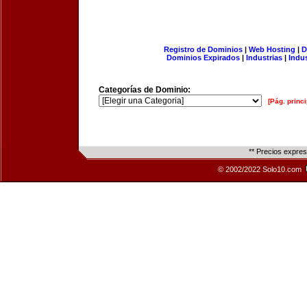
Registro de Dominios
|
Web Hosting
|
D
Dominios Expirados
|
Industrias
|
Indu
Categorías de Dominio:
[Pág. princi
** Precios expre
© 2002/2022 Solo10.com