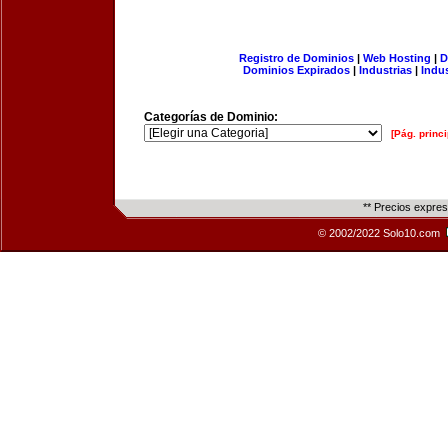
Registro de Dominios
|
Web Hosting
|
D
Dominios Expirados
|
Industrias
|
Indu
Categorías de Dominio:
[Pág. princi
** Precios expre
© 2002/2022 Solo10.com