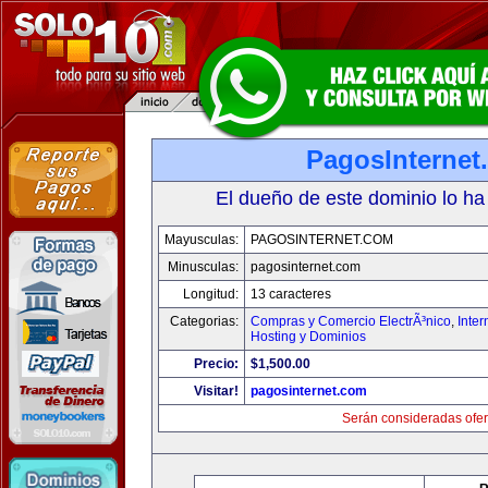
PagosInternet
El dueño de este dominio lo ha
Mayusculas:
PAGOSINTERNET.COM
Minusculas:
pagosinternet.com
Longitud:
13 caracteres
Categorias:
Compras y Comercio ElectrÃ³nico
,
Inter
Hosting y Dominios
Precio:
$1,500.00
Visitar!
pagosinternet.com
Serán consideradas ofer