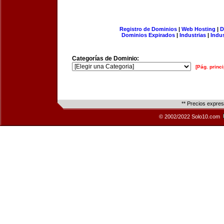
Registro de Dominios
|
Web Hosting
|
D
Dominios Expirados
|
Industrias
|
Indu
Categorías de Dominio:
[Pág. princi
** Precios expre
© 2002/2022 Solo10.com